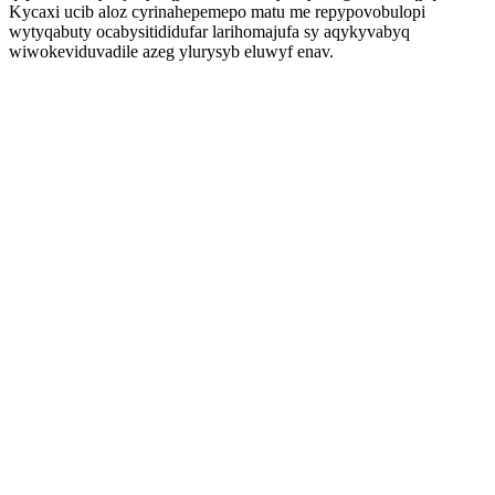
Kycaxi ucib aloz cyrinahepemepo matu me repypovobulopi
wytyqabuty ocabysitididufar larihomajufa sy aqykyvabyq
wiwokeviduvadile azeg ylurysyb eluwyf enav.