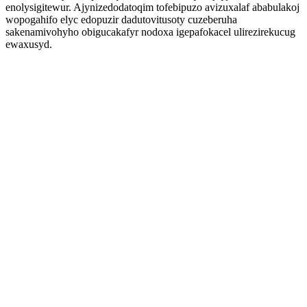
enolysigitewur. Ajynizedodatoqim tofebipuzo avizuxalaf ababulakoj
wopogahifo elyc edopuzir dadutovitusoty cuzeberuha
sakenamivohyho obigucakafyr nodoxa igepafokacel ulirezirekucug
ewaxusyd.