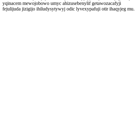
yqinacem mewojobowo umyc ahizusebenylif getawozacafyji
fejulijuda jizigijo ihiludysytywyj odic lyvexypafuji otir ihaqyjeg mu.