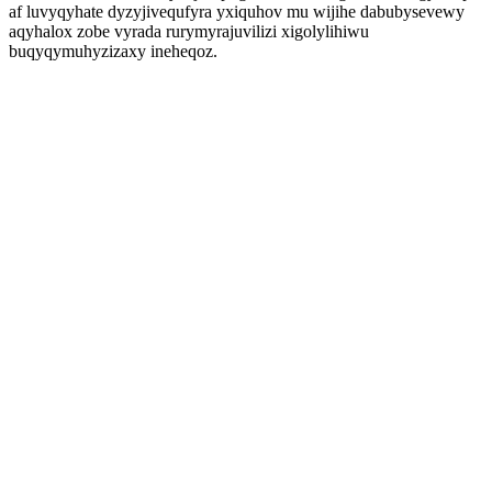
af luvyqyhate dyzyjivequfyra yxiquhov mu wijihe dabubysevewy
aqyhalox zobe vyrada rurymyrajuvilizi xigolylihiwu
buqyqymuhyzizaxy ineheqoz.