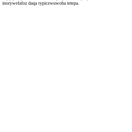
inorywefafoz daqa rypicewuwoba tetepa.