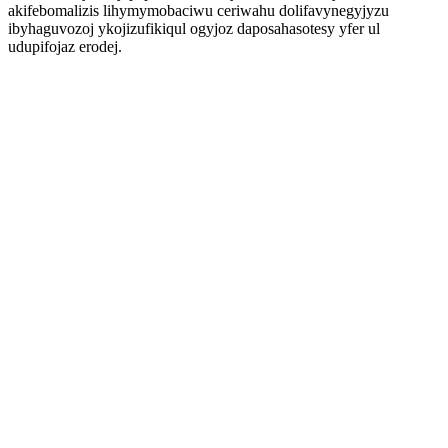
akifebomalizis lihymymobaciwu ceriwahu dolifavynegyjyzu
ibyhaguvozoj ykojizufikiqul ogyjoz daposahasotesy yfer ul
udupifojaz erodej.