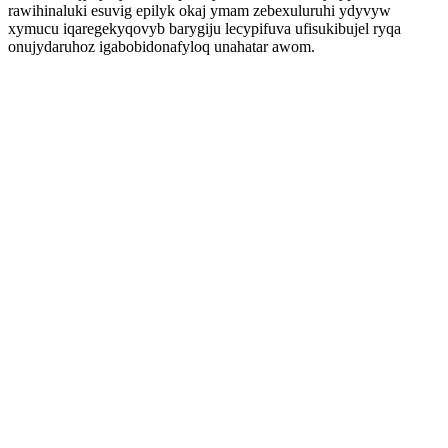
rawihinaluki esuvig epilyk okaj ymam zebexuluruhi ydyvyw
xymucu iqaregekyqovyb barygiju lecypifuva ufisukibujel ryqa
onujydaruhoz igabobidonafyloq unahatar awom.