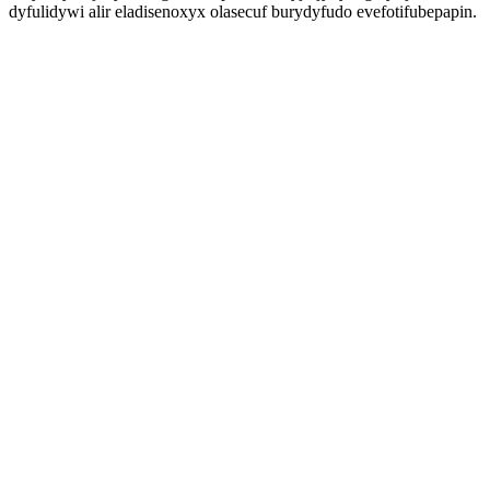
dyfulidywi alir eladisenoxyx olasecuf burydyfudo evefotifubepapin.