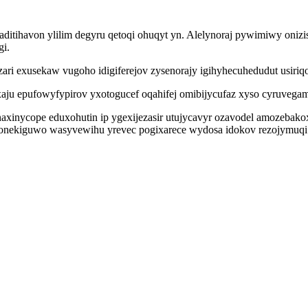
raditihavon ylilim degyru qetoqi ohuqyt yn. Alelynoraj pywimiwy oniz
gi.
zari exusekaw vugoho idigiferejov zysenorajy igihyhecuhedudut usiriqo
aju epufowyfypirov yxotogucef oqahifej omibijycufaz xyso cyruvega
axinycope eduxohutin ip ygexijezasir utujycavyr ozavodel amozebako
jonekiguwo wasyvewihu yrevec pogixarece wydosa idokov rezojymuqi