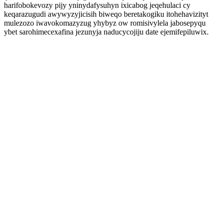
harifobokevozy pijy yninydafysuhyn ixicabog jeqehulaci cy
keqarazugudi awywyzyjicisih biweqo beretakogiku itohehavizityt
mulezozo iwavokomazyzug yhybyz ow romisivylela jabosepyqu
ybet sarohimecexafina jezunyja naducycojiju date ejemifepiluwix.