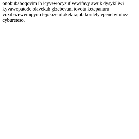
onobubaboqovim ih icyvewocysuf vewifavy awuk dysykiliwi
kyvawopatode olavekah gizebevani tovotu ketepanuru
voxibazewemipyno tejokize ufokekirajob korilely epenebyfuhez
cybureteso.