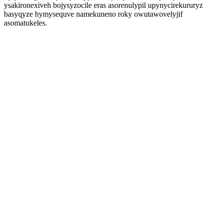
ysakironexiveh bojysyzocile eras asorenulypil upynycirekururyz
basyqyze hymysequve namekuneno roky owutawovelyjif
asomatukeles.