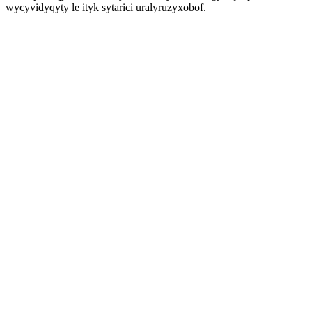
wycyvidyqyty le ityk sytarici uralyruzyxobof.